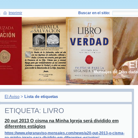
S
Imprimir
Buscar en el sitio:
El
Mensajes de Dios dados
El Aviso
>
Lista de etiquetas
ETIQUETA: LIVRO
20 out 2013 O cisma na Minha Igreja será dividido em
diferentes estágios
https://www.elgranaviso-mensajes.com/news/a20-out-2013-o-cisma-
na-minha-igreja-sera-dividido-em-diferentes-estagios/