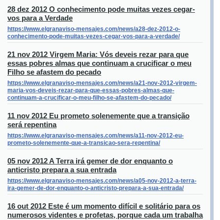
28 dez 2012 O conhecimento pode muitas vezes cegar-
vos para a Verdade
https://www.elgranaviso-mensajes.com/news/a28-dez-2012-o-
conhecimento-pode-muitas-vezes-cegar-vos-para-a-verdade/
21 nov 2012 Virgem Maria: Vós deveis rezar para que
essas pobres almas que continuam a crucificar o meu
Filho se afastem do pecado
https://www.elgranaviso-mensajes.com/news/a21-nov-2012-virgem-
maria-vos-deveis-rezar-para-que-essas-pobres-almas-que-
continuam-a-crucificar-o-meu-filho-se-afastem-do-pecado/
11 nov 2012 Eu prometo solenemente que a transição
será repentina
https://www.elgranaviso-mensajes.com/news/a11-nov-2012-eu-
prometo-solenemente-que-a-transicao-sera-repentina/
05 nov 2012 A Terra irá gemer de dor enquanto o
anticristo prepara a sua entrada
https://www.elgranaviso-mensajes.com/news/a05-nov-2012-a-terra-
ira-gemer-de-dor-enquanto-o-anticristo-prepara-a-sua-entrada/
16 out 2012 Este é um momento difícil e solitário para os
numerosos videntes e profetas, porque cada um trabalha