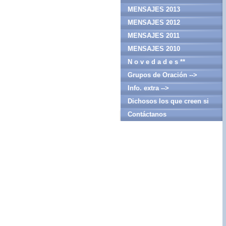
MENSAJES 2013
MENSAJES 2012
MENSAJES 2011
MENSAJES 2010
N o v e d a d e s **
Grupos de Oración -->
Info. extra -->
Dichosos los que creen si
haber visto
Contáctanos