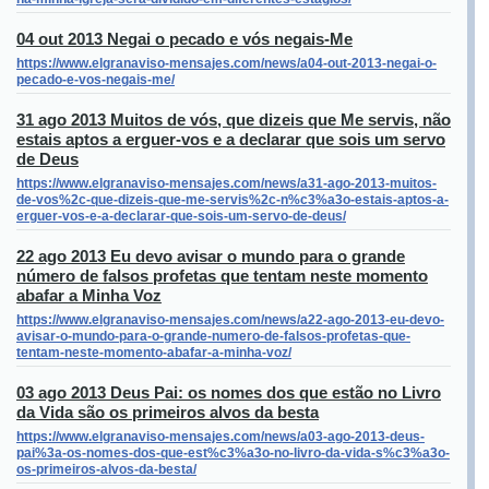
04 out 2013 Negai o pecado e vós negais-Me
https://www.elgranaviso-mensajes.com/news/a04-out-2013-negai-o-
pecado-e-vos-negais-me/
31 ago 2013 Muitos de vós, que dizeis que Me servis, não
estais aptos a erguer-vos e a declarar que sois um servo
de Deus
https://www.elgranaviso-mensajes.com/news/a31-ago-2013-muitos-
de-vos%2c-que-dizeis-que-me-servis%2c-n%c3%a3o-estais-aptos-a-
erguer-vos-e-a-declarar-que-sois-um-servo-de-deus/
22 ago 2013 Eu devo avisar o mundo para o grande
número de falsos profetas que tentam neste momento
abafar a Minha Voz
https://www.elgranaviso-mensajes.com/news/a22-ago-2013-eu-devo-
avisar-o-mundo-para-o-grande-numero-de-falsos-profetas-que-
tentam-neste-momento-abafar-a-minha-voz/
03 ago 2013 Deus Pai: os nomes dos que estão no Livro
da Vida são os primeiros alvos da besta
https://www.elgranaviso-mensajes.com/news/a03-ago-2013-deus-
pai%3a-os-nomes-dos-que-est%c3%a3o-no-livro-da-vida-s%c3%a3o-
os-primeiros-alvos-da-besta/