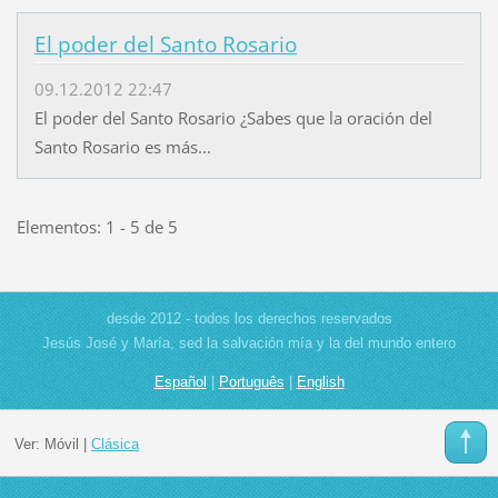
El poder del Santo Rosario
09.12.2012 22:47
El poder del Santo Rosario ¿Sabes que la oración del
Santo Rosario es más...
Elementos: 1 - 5 de 5
desde 2012 - todos los derechos reservados
Jesús José y María, sed la salvación mía y la del mundo entero
Español
|
Português
|
English
Ver:
Móvil
|
Clásica