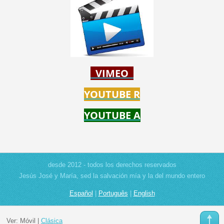
VIMEO
YOUTUBE R
YOUTUBE A
desde 2012 - todos los derechos reservados
Jesús José y María, sed la salvación mía y la del mundo entero
Español
|
Português
|
English
Ver:
Móvil
|
Clásica