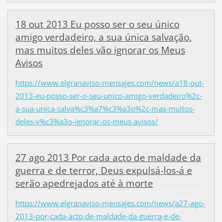
18 out 2013 Eu posso ser o seu único
amigo verdadeiro, a sua única salvação,
mas muitos deles vão ignorar os Meus
Avisos
https://www.elgranaviso-mensajes.com/news/a18-out-
2013-eu-posso-ser-o-seu-unico-amigo-verdadeiro%2c-
a-sua-unica-salva%c3%a7%c3%a3o%2c-mas-muitos-
deles-v%c3%a3o-ignorar-os-meus-avisos/
27 ago 2013 Por cada acto de maldade da
guerra e de terror, Deus expulsá-los-á e
serão apedrejados até à morte
https://www.elgranaviso-mensajes.com/news/a27-ago-
2013-por-cada-acto-de-maldade-da-guerra-e-de-