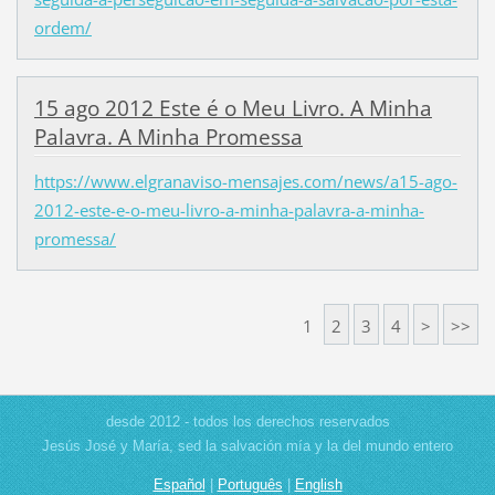
ordem/
15 ago 2012 Este é o Meu Livro. A Minha
Palavra. A Minha Promessa
https://www.elgranaviso-mensajes.com/news/a15-ago-
2012-este-e-o-meu-livro-a-minha-palavra-a-minha-
promessa/
1
2
3
4
>
>>
desde 2012 - todos los derechos reservados
Jesús José y María, sed la salvación mía y la del mundo entero
Español
|
Português
|
English