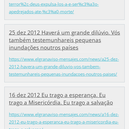
terror%2c-deus-expulsa-los-a-e-ser%c3%a3o-
apedrejados-ate-%c3%a0-morte/
25 dez 2012 Haverá um grande dilúvio. Vós
também testemunhareis pequenas
inundações noutros países
https://www.elgranaviso-mensajes.com/news/a25-dez-
2012-havera-um-grande-diluvio-vos-tambem-
testemunhareis-pequenas-inundacoes-noutros-paises/
16 dez 2012 Eu trago a esperança. Eu
trago a Misericórdia. Eu trago a salvação
https://www.elgranaviso-mensajes.com/news/a16-dez-
2012-eu-trago-a-esperanca-eu-trago-a-misericordia-eu-