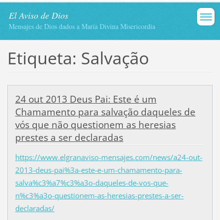
El Aviso de Dios
Mensajes de Dios dados a María Divina Misericordia
Etiqueta: Salvação
24 out 2013 Deus Pai: Este é um
Chamamento para salvação daqueles de
vós que não questionem as heresias
prestes a ser declaradas
https://www.elgranaviso-mensajes.com/news/a24-out-
2013-deus-pai%3a-este-e-um-chamamento-para-
salva%c3%a7%c3%a3o-daqueles-de-vos-que-
n%c3%a3o-questionem-as-heresias-prestes-a-ser-
declaradas/