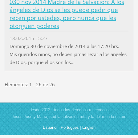
030 nov 2014 Madre de la Salvación: A los
ángeles de Dios se les puede pedir que
recen por ustedes, pero nunca que les
otorguen poderes
13.02.2015 15:27
Domingo 30 de noviembre de 2014 a las 17:20 hrs.
Mis queridos niños, no deben jamás rezar a los ángeles
de Dios, porque ellos son los...
Elementos: 1 - 26 de 26
desde 2012 - todos los derechos reservados
Jesús José y María, sed la salvación mía y la del mundo entero
Español
|
Português
|
English