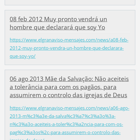
08 feb 2012 Muy pronto vendrá un
hombre que declarará que soy Yo
https://www.elgranaviso-mensajes.com/news/a08-feb-
2012-muy-pronto-vendra-un-hombre-que-declarara-
que-soy-yo/
06 ago 2013 Mãe da Salvação: Não aceiteis
a tolerância para com os pagãos, para
assumirem o controlo das igrejas de Deus
https://www.elgranaviso-mensajes.com/news/a06-ago-
2013-m%c3%a3e-da-salva%c3%a7%c3%a3o%3a-
n%c3%a3o-aceiteis-a-toler%c3%a2ncia-para-com-os-
pag%c3%a3os%2c-para-assumirem-o-controlo-das-