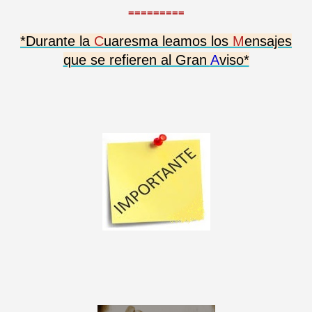
=========
*Durante la
C
uaresma leamos los
M
ensajes
que se refieren al Gran
A
viso*