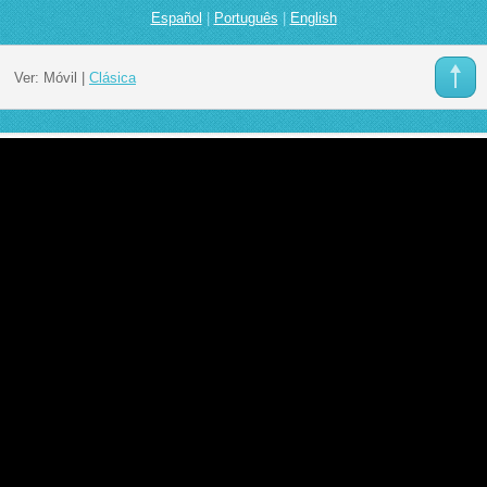
Español
|
Português
|
English
Ver:
Móvil
|
Clásica