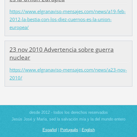
https://www.elgranaviso-mensajes.com/news/a19-feb-
2012-la-bestia-con-los-diez-cuernos-es-la-union-
europea/
23 nov 2010 Advertencia sobre guerra
nuclear
https://www.elgranaviso-mensajes.com/news/a23-nov-
2010/
desde 2012 - todos los derechos reservados
Jesús José y María, sed la salvación mía y la del mundo entero
Español
|
Português
|
English