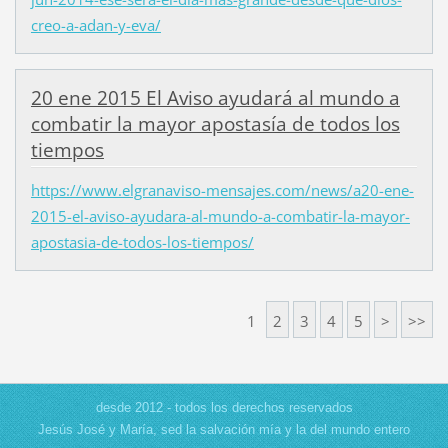
creo-a-adan-y-eva/
20 ene 2015 El Aviso ayudará al mundo a
combatir la mayor apostasía de todos los
tiempos
https://www.elgranaviso-mensajes.com/news/a20-ene-
2015-el-aviso-ayudara-al-mundo-a-combatir-la-mayor-
apostasia-de-todos-los-tiempos/
1
2
3
4
5
>
>>
desde 2012 - todos los derechos reservados
Jesús José y María, sed la salvación mía y la del mundo entero