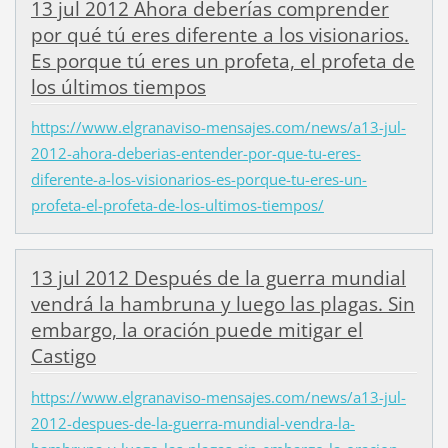
13 jul 2012 Ahora deberías comprender
por qué tú eres diferente a los visionarios.
Es porque tú eres un profeta, el profeta de
los últimos tiempos
https://www.elgranaviso-mensajes.com/news/a13-jul-
2012-ahora-deberias-entender-por-que-tu-eres-
diferente-a-los-visionarios-es-porque-tu-eres-un-
profeta-el-profeta-de-los-ultimos-tiempos/
13 jul 2012 Después de la guerra mundial
vendrá la hambruna y luego las plagas. Sin
embargo, la oración puede mitigar el
Castigo
https://www.elgranaviso-mensajes.com/news/a13-jul-
2012-despues-de-la-guerra-mundial-vendra-la-