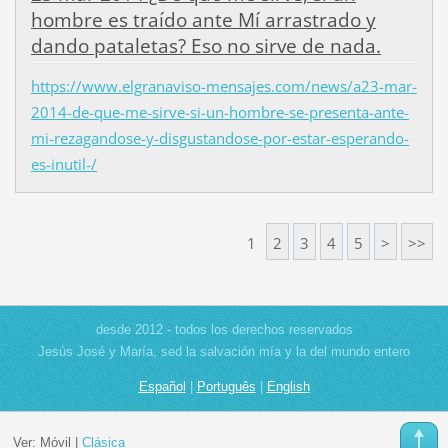
hombre es traído ante Mí arrastrado y
dando pataletas? Eso no sirve de nada.
https://www.elgranaviso-mensajes.com/news/a23-mar-
2014-de-que-me-sirve-si-un-hombre-se-presenta-ante-
mi-rezagandose-y-disgustandose-por-estar-esperando-
es-inutil-/
1
2
3
4
5
>
>>
desde 2012 - todos los derechos reservados
Jesús José y María, sed la salvación mía y la del mundo entero
Español
|
Português
|
English
Ver:
Móvil
|
Clásica