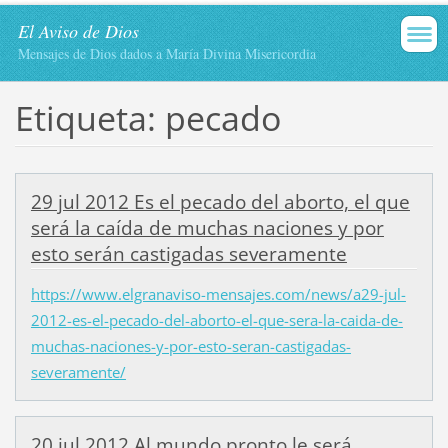
El Aviso de Dios
Mensajes de Dios dados a María Divina Misericordia
Etiqueta: pecado
29 jul 2012 Es el pecado del aborto, el que
será la caída de muchas naciones y por
esto serán castigadas severamente
https://www.elgranaviso-mensajes.com/news/a29-jul-
2012-es-el-pecado-del-aborto-el-que-sera-la-caida-de-
muchas-naciones-y-por-esto-seran-castigadas-
severamente/
20 jul 2012 Al mundo pronto le será