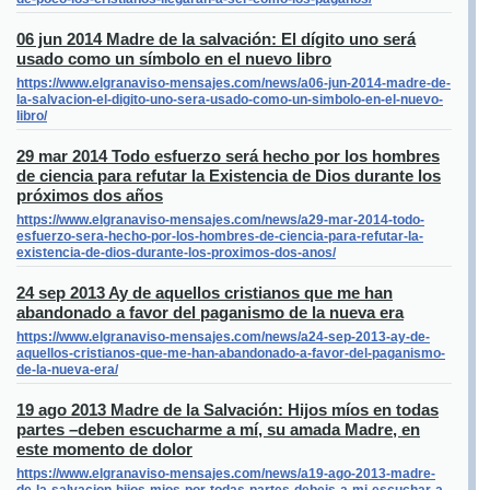
06 jun 2014 Madre de la salvación: El dígito uno será
usado como un símbolo en el nuevo libro
https://www.elgranaviso-mensajes.com/news/a06-jun-2014-madre-de-
la-salvacion-el-digito-uno-sera-usado-como-un-simbolo-en-el-nuevo-
libro/
29 mar 2014 Todo esfuerzo será hecho por los hombres
de ciencia para refutar la Existencia de Dios durante los
próximos dos años
https://www.elgranaviso-mensajes.com/news/a29-mar-2014-todo-
esfuerzo-sera-hecho-por-los-hombres-de-ciencia-para-refutar-la-
existencia-de-dios-durante-los-proximos-dos-anos/
24 sep 2013 Ay de aquellos cristianos que me han
abandonado a favor del paganismo de la nueva era
https://www.elgranaviso-mensajes.com/news/a24-sep-2013-ay-de-
aquellos-cristianos-que-me-han-abandonado-a-favor-del-paganismo-
de-la-nueva-era/
19 ago 2013 Madre de la Salvación: Hijos míos en todas
partes –deben escucharme a mí, su amada Madre, en
este momento de dolor
https://www.elgranaviso-mensajes.com/news/a19-ago-2013-madre-