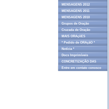
MENSAGENS 2012
MENSAGENS 2011
MENSAGENS 2010
Grupos de Oração
Cruzada de Oração
MAIS ORAçõES
* Pedido de ORAçãO *
Notícia *
Docs Imprimíveis
CONCRETIZAÇÃO DAS
MENSAGENS
Entre em contato conosco