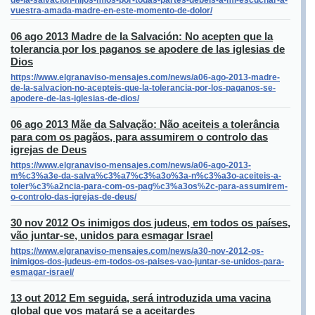
de-la-salvacion-hijos-mios-por-todas-partes-debeis-a-mi-escuchar-a-
vuestra-amada-madre-en-este-momento-de-dolor/
06 ago 2013 Madre de la Salvación: No acepten que la
tolerancia por los paganos se apodere de las iglesias de
Dios
https://www.elgranaviso-mensajes.com/news/a06-ago-2013-madre-
de-la-salvacion-no-acepteis-que-la-tolerancia-por-los-paganos-se-
apodere-de-las-iglesias-de-dios/
06 ago 2013 Mãe da Salvação: Não aceiteis a tolerância
para com os pagãos, para assumirem o controlo das
igrejas de Deus
https://www.elgranaviso-mensajes.com/news/a06-ago-2013-
m%c3%a3e-da-salva%c3%a7%c3%a3o%3a-n%c3%a3o-aceiteis-a-
toler%c3%a2ncia-para-com-os-pag%c3%a3os%2c-para-assumirem-
o-controlo-das-igrejas-de-deus/
30 nov 2012 Os inimigos dos judeus, em todos os países,
vão juntar-se, unidos para esmagar Israel
https://www.elgranaviso-mensajes.com/news/a30-nov-2012-os-
inimigos-dos-judeus-em-todos-os-paises-vao-juntar-se-unidos-para-
esmagar-israel/
13 out 2012 Em seguida, será introduzida uma vacina
global que vos matará se a aceitardes