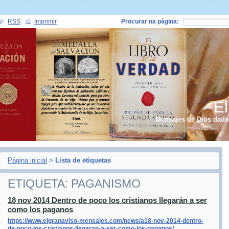
RSS
Imprimir
Procurar na página:
El
Mensajes de Dios dados
Página inicial
>
Lista de etiquetas
ETIQUETA: PAGANISMO
18 nov 2014 Dentro de poco los cristianos llegarán a ser
como los paganos
https://www.elgranaviso-mensajes.com/news/a18-nov-2014-dentro-
de-poco-los-cristianos-llegaran-a-ser-como-los-paganos/