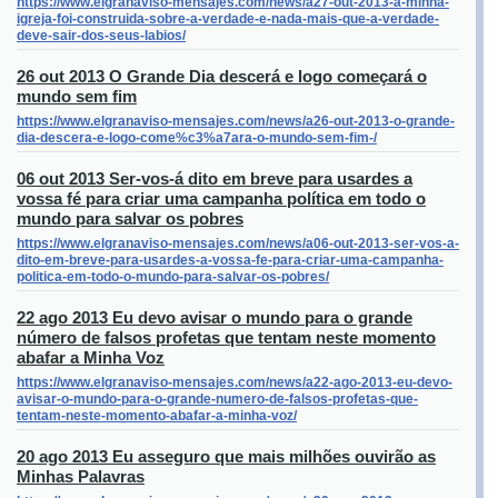
https://www.elgranaviso-mensajes.com/news/a27-out-2013-a-minha-
igreja-foi-construida-sobre-a-verdade-e-nada-mais-que-a-verdade-
deve-sair-dos-seus-labios/
26 out 2013 O Grande Dia descerá e logo começará o
mundo sem fim
https://www.elgranaviso-mensajes.com/news/a26-out-2013-o-grande-
dia-descera-e-logo-come%c3%a7ara-o-mundo-sem-fim-/
06 out 2013 Ser-vos-á dito em breve para usardes a
vossa fé para criar uma campanha política em todo o
mundo para salvar os pobres
https://www.elgranaviso-mensajes.com/news/a06-out-2013-ser-vos-a-
dito-em-breve-para-usardes-a-vossa-fe-para-criar-uma-campanha-
politica-em-todo-o-mundo-para-salvar-os-pobres/
22 ago 2013 Eu devo avisar o mundo para o grande
número de falsos profetas que tentam neste momento
abafar a Minha Voz
https://www.elgranaviso-mensajes.com/news/a22-ago-2013-eu-devo-
avisar-o-mundo-para-o-grande-numero-de-falsos-profetas-que-
tentam-neste-momento-abafar-a-minha-voz/
20 ago 2013 Eu asseguro que mais milhões ouvirão as
Minhas Palavras