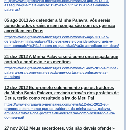
https://www.elgranaviso-mensajes.com/news/a20-ago-2013-eu-
asseguro-que-mais-milh%c3%b5es-ouvir%c3%a3o-as-minhas-
palavras/
05 ago 2013 Ao defender a Minha Palavra, vós sereis
considerados cruéis e sem compaixão com os que não
acreditam em Deus
https://www.elgranaviso-mensajes.com/news/a05-ago-2013-ao-
defender-a-minha-palavra%2c-vos-sereis-considerados-crueis-e-
sem-compaix%c3%a3o-com-os-que-n%c3%a3o-acreditam-em-deus/
21 dez 2012 A Minha Palavra será como uma espada que
cortará a confusão e as mentiras
https://www.elgranaviso-mensajes.com/news/a21-dez-2012-a-minha-
palavra-sera-como-uma-espada-que-cortara-a-confusao-e-as-
mentiras/
12 dez 2012 Eu prometo solenemente que os traidores
da Minha Santa Palavra, enviada através dos profetas de
Deus, terão como resultado a Ira do Meu Pai
https://www.elgranaviso-mensajes.com/news/a12-dez-2012-eu-
prometo-solenemente-que-os-traidores-da-minha-santa-palavra-
enviada-atraves-dos-profetas-de-deus-terao-como-resultado-a-ira-
do-meu-pai/
27 nov 2012 Meus sacerdotes, vós não deveis ofender-