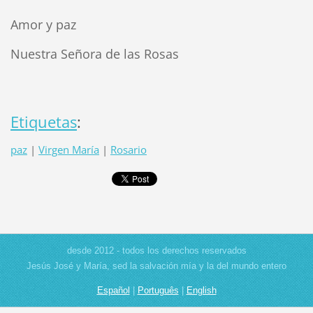
Amor y paz
Nuestra Señora de las Rosas
Etiquetas
:
paz
|
Virgen María
|
Rosario
desde 2012 - todos los derechos reservados
Jesús José y María, sed la salvación mía y la del mundo entero
Español
|
Português
|
English