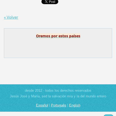
« Volver
Oremos por estos países
desde 2012 - todos los derechos reservados
Jesús José y María, sed la salvación mía y la del mundo entero
Español
|
Português
|
English