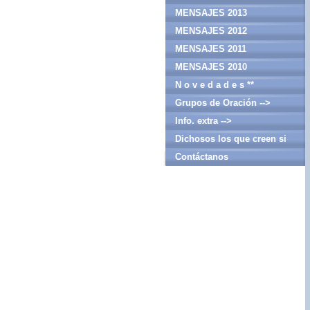
MENSAJES 2013
MENSAJES 2012
MENSAJES 2011
MENSAJES 2010
N o v e d a d e s **
Grupos de Oración -->
Info. extra -->
Dichosos los que creen si
haber visto
Contáctanos