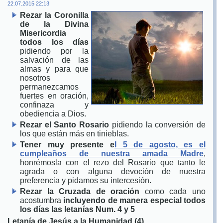
22.07.2015 22:13
Rezar la Coronilla
de la Divina
Misericordia
todos los días
pidiendo por la
salvaci
ón de las
al
mas y para que
nosotros
permanezcamos
fuertes en oración,
confinaza y
obediencia a Dios.
Rezar el Santo Rosario
pidiendo la conversión de
los que están más en tinieblas.
Tener muy presente e
l 5 de agosto, es el
cumpleaños de nuestra amada Madre
,
honrémosla con el rezo del Rosario que tanto le
agrada o con alguna devoción de nuestra
preferencia y pidamos su intercesión.
Rezar la Cruzada de oración
como cada uno
acostumbra
incluyendo de manera especial todos
los días las letanías Num. 4 y 5
Letanía de Jesús a la Humanidad (4)