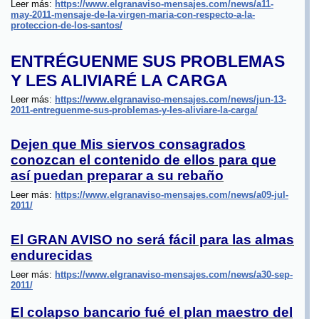
Leer más:
https://www.elgranaviso-mensajes.com/news/a11-
may-2011-mensaje-de-la-virgen-maria-con-respecto-a-la-
proteccion-de-los-santos/
ENTRÉGUENME SUS PROBLEMAS
Y LES ALIVIARÉ LA CARGA
Leer más:
https://www.elgranaviso-mensajes.com/news/jun-13-
2011-entreguenme-sus-problemas-y-les-aliviare-la-carga/
Dejen que Mis siervos consagrados
conozcan el contenido de ellos para que
así puedan preparar a su rebaño
Leer más:
https://www.elgranaviso-mensajes.com/news/a09-jul-
2011/
El GRAN AVISO no será fácil para las almas
endurecidas
Leer más:
https://www.elgranaviso-mensajes.com/news/a30-sep-
2011/
El colapso bancario fu
é
el plan maestro de
l