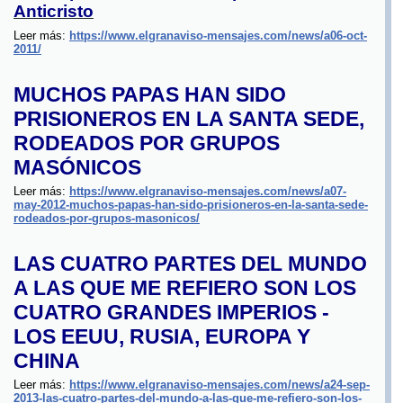
Anticristo
Leer más:
https://www.elgranaviso-mensajes.com/news/a06-oct-
2011/
MUCHOS PAPAS HAN SIDO
PRISIONEROS EN LA SANTA SEDE,
RODEADOS POR GRUPOS
MASÓNICOS
Leer más:
https://www.elgranaviso-mensajes.com/news/a07-
may-2012-muchos-papas-han-sido-prisioneros-en-la-santa-sede-
rodeados-por-grupos-masonicos/
LAS CUATRO PARTES DEL MUNDO
A LAS QUE ME REFIERO SON LOS
CUATRO GRANDES IMPERIOS -
LOS EEUU, RUSIA, EUROPA Y
CHINA
Leer más:
https://www.elgranaviso-mensajes.com/news/a24-sep-
2013-las-cuatro-partes-del-mundo-a-las-que-me-refiero-son-los-