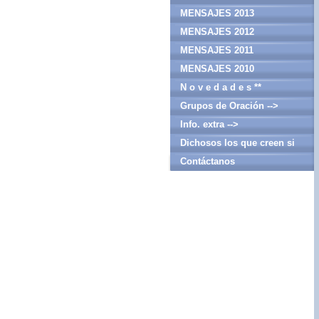
MENSAJES 2013
MENSAJES 2012
MENSAJES 2011
MENSAJES 2010
N o v e d a d e s **
Grupos de Oración -->
Info. extra -->
Dichosos los que creen si
haber visto
Contáctanos