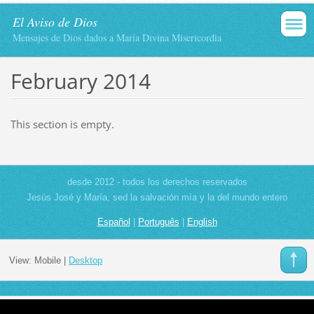
El Aviso de Dios
Mensajes de Dios dados a María Divina Misericordia
February 2014
This section is empty.
desde 2012 - todos los derechos reservados
Jesús José y María, sed la salvación mía y la del mundo entero
Español
|
Português
|
English
View:
Mobile
|
Desktop