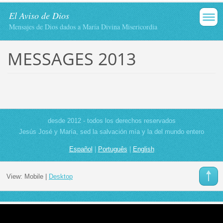
El Aviso de Dios
Mensajes de Dios dados a María Divina Misericordia
MESSAGES 2013
desde 2012 - todos los derechos reservados
Jesús José y María, sed la salvación mía y la del mundo entero
Español
|
Português
|
English
View:
Mobile
|
Desktop