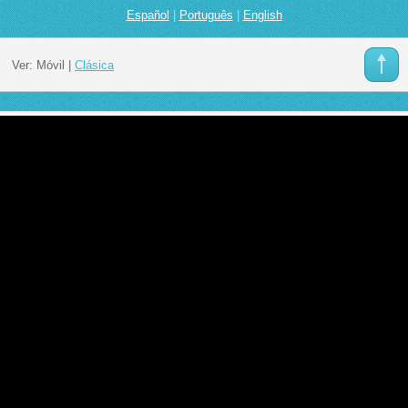
Español
|
Português
|
English
Ver:
Móvil
|
Clásica