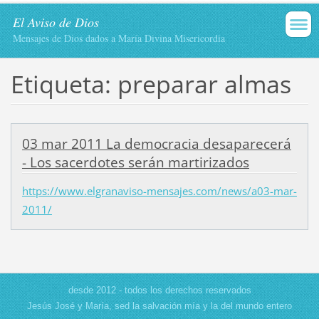
El Aviso de Dios
Mensajes de Dios dados a María Divina Misericordia
Etiqueta: preparar almas
03 mar 2011 La democracia desaparecerá
- Los sacerdotes serán martirizados
https://www.elgranaviso-mensajes.com/news/a03-mar-
2011/
desde 2012 - todos los derechos reservados
Jesús José y María, sed la salvación mía y la del mundo entero