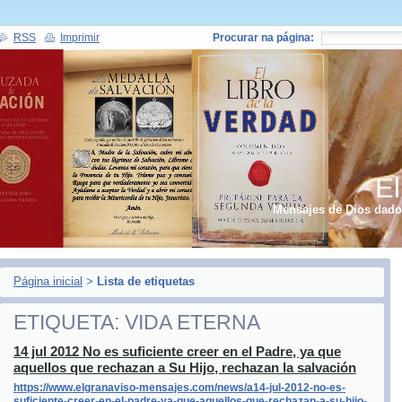
RSS
Imprimir
Procurar na página:
El
Mensajes de Dios dados
Página inicial
>
Lista de etiquetas
ETIQUETA: VIDA ETERNA
14 jul 2012 No es suficiente creer en el Padre, ya que
aquellos que rechazan a Su Hijo, rechazan la salvación
https://www.elgranaviso-mensajes.com/news/a14-jul-2012-no-es-
suficiente-creer-en-el-padre-ya-que-aquellos-que-rechazan-a-su-hijo-