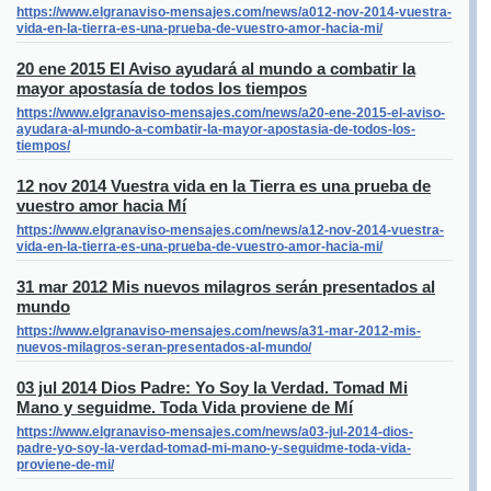
https://www.elgranaviso-mensajes.com/news/a012-nov-2014-vuestra-
vida-en-la-tierra-es-una-prueba-de-vuestro-amor-hacia-mi/
20 ene 2015 El Aviso ayudará al mundo a combatir la
mayor apostasía de todos los tiempos
https://www.elgranaviso-mensajes.com/news/a20-ene-2015-el-aviso-
ayudara-al-mundo-a-combatir-la-mayor-apostasia-de-todos-los-
tiempos/
12 nov 2014 Vuestra vida en la Tierra es una prueba de
vuestro amor hacia Mí
https://www.elgranaviso-mensajes.com/news/a12-nov-2014-vuestra-
vida-en-la-tierra-es-una-prueba-de-vuestro-amor-hacia-mi/
31 mar 2012 Mis nuevos milagros serán presentados al
mundo
https://www.elgranaviso-mensajes.com/news/a31-mar-2012-mis-
nuevos-milagros-seran-presentados-al-mundo/
03 jul 2014 Dios Padre: Yo Soy la Verdad. Tomad Mi
Mano y seguidme. Toda Vida proviene de Mí
https://www.elgranaviso-mensajes.com/news/a03-jul-2014-dios-
padre-yo-soy-la-verdad-tomad-mi-mano-y-seguidme-toda-vida-
proviene-de-mi/