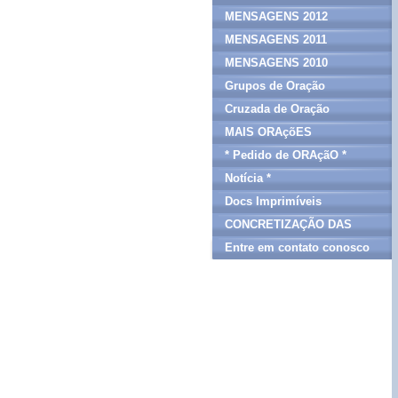
MENSAGENS 2012
MENSAGENS 2011
MENSAGENS 2010
Grupos de Oração
Cruzada de Oração
MAIS ORAçõES
* Pedido de ORAçãO *
Notícia *
Docs Imprimíveis
CONCRETIZAÇÃO DAS
MENSAGENS
Entre em contato conosco