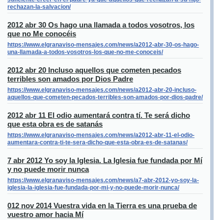
rechazan-la-salvacion/
2012 abr 30 Os hago una llamada a todos vosotros, los
que no Me conocéis
https://www.elgranaviso-mensajes.com/news/a2012-abr-30-os-hago-
una-llamada-a-todos-vosotros-los-que-no-me-conoceis/
2012 abr 20 Incluso aquellos que cometen pecados
terribles son amados por Dios Padre
https://www.elgranaviso-mensajes.com/news/a2012-abr-20-incluso-
aquellos-que-cometen-pecados-terribles-son-amados-por-dios-padre/
2012 abr 11 El odio aumentará contra tí. Te será dicho
que esta obra es de satanás
https://www.elgranaviso-mensajes.com/news/a2012-abr-11-el-odio-
aumentara-contra-ti-te-sera-dicho-que-esta-obra-es-de-satanas/
7 abr 2012 Yo soy la Iglesia. La Iglesia fue fundada por Mí
y no puede morir nunca
https://www.elgranaviso-mensajes.com/news/a7-abr-2012-yo-soy-la-
iglesia-la-iglesia-fue-fundada-por-mi-y-no-puede-morir-nunca/
012 nov 2014 Vuestra vida en la Tierra es una prueba de
vuestro amor hacia Mí