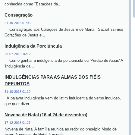
conhecida como "Estações da...
Consagração
31-10-2018 01:05
Consagração aos Corações de Jesus e de Maria Sacratíssimos
Corações de Jesus e...
Indulgência da Porciúncula
29-07-2019 16:12
Como ganhar a indulgência da porciúncula ou 'Perdão de Assis' A
'Indulgência da...
INDULGÊNCIAS PARA AS ALMAS DOS FIÉIS
DEFUNTOS
31-10-2018 01:10
A palavra indulgência vem do latim indulgentia do verbo indulgeo,
que quer dizer...
Novena de Natal (16 al 24 de dezembro)
17-12-2018 01:27
Novena de Natal A família reunida ao redor do presépio Modo de
rezar: A novena de Natal é rezada...