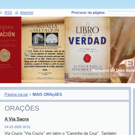
RSS
Imprimir
Procurar na página:
El
Mensajes de Dios dados
Página inicial
>
MAIS ORAçõES
ORAÇÕES
A Via Sacra
24-03-2020 18:31
Via Crucis "Via Crucis" em latim o "Caminho da Cruz". Também