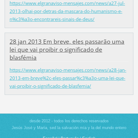
https://www.elgranaviso-mensajes.com/news/a27-jul-
2013-olhai-por-detras-da-mascara-do-humanismo-e-
n%c3%a3o-encontrareis-sinais-de-deus/
28 jan 2013 Em breve, eles passarão uma
lei que vai proibir o significado de
blasfémia
https://www.elgranaviso-mensajes.com/news/a28-jan-
2013-em-breve%2c-eles-passar%c3%a3o-uma-lei-que-
vai-proibir-o-significado-de-blasfemia/
desde 2012 - todos los derechos reservados
Jesús José y María, sed la salvación mía y la del mundo entero