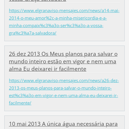
https://www.elgranaviso-mensajes.com/news/a14-mai-
2014-o-meu-amor%2c-a-minha-misericordia-e-a-
minha-compaix%c3%a3o-ser%c3%a3o-a-vossa-
gra%c3%a7a-salvadora/
26 dez 2013 Os Meus planos para salvar o
mundo inteiro estão em vigor e nem uma
alma Eu deixarei ir facilmente
https://www.elgranaviso-mensajes.com/news/a26-dez-
2013-os-meus-planos-para-salvar-o-mundo-inteiro-
est%c3%a3o-em-vigor-e-nem-uma-alma-eu-deixarei-ir-
facilmente/
10 mai 2013 A única água necessária para