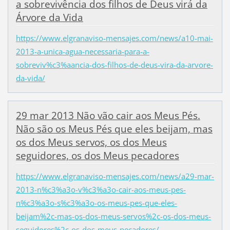
a sobrevivência dos filhos de Deus virá da
Árvore da Vida
https://www.elgranaviso-mensajes.com/news/a10-mai-
2013-a-unica-agua-necessaria-para-a-
sobreviv%c3%aancia-dos-filhos-de-deus-vira-da-arvore-
da-vida/
29 mar 2013 Não vão cair aos Meus Pés.
Não são os Meus Pés que eles beijam, mas
os dos Meus servos, os dos Meus
seguidores, os dos Meus pecadores
https://www.elgranaviso-mensajes.com/news/a29-mar-
2013-n%c3%a3o-v%c3%a3o-cair-aos-meus-pes-
n%c3%a3o-s%c3%a3o-os-meus-pes-que-eles-
beijam%2c-mas-os-dos-meus-servos%2c-os-dos-meus-
seguidores%2c-os-dos-meus-pecadores/