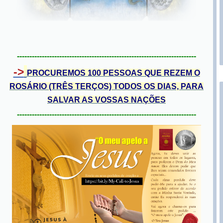
------------------------------------------------------------------------
->
PROCUREMOS 100 PESSOAS QUE REZEM O
ROSÁRIO (TRÊS TERÇOS) TODOS OS DIAS, PARA
SALVAR AS VOSSAS NAÇÕES
------------------------------------------------------------------------