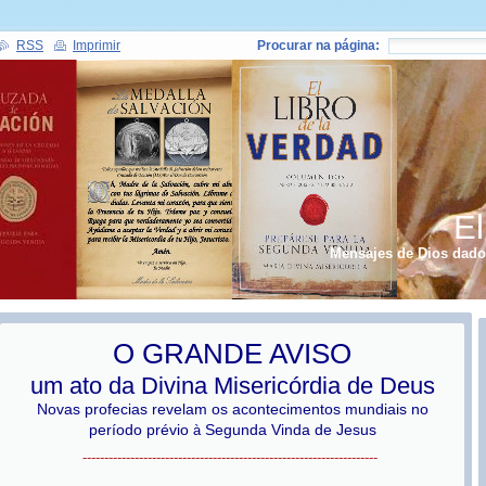
RSS
Imprimir
Procurar na página:
El
Mensajes de Dios dados
O GRANDE AVISO
um ato da Divina Misericórdia de Deus
Novas profecias revelam o
s acontecimentos mundiais no
período prévio
Segunda Vinda de Jesus
à
--------------------------------------------------------------------