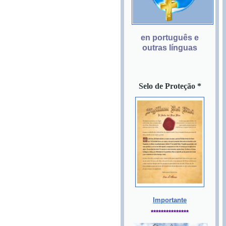
en português e
outras línguas
Selo de
Proteção *
Importante
***************