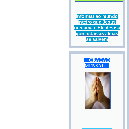
Informar ao mundo
inteiro que Jesus
nos ama e Ele deseja
que todas as almas
se salvem
ORACAO
MENSAL